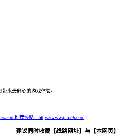
您带来最舒心的游戏体验。
kex.com
推荐线路：
https://www.plov9r.com
建议同时收藏【线路网址】与【本网页】