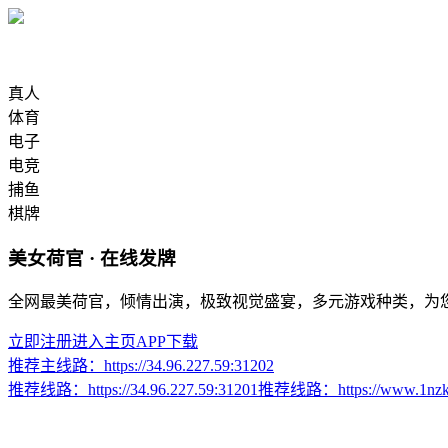
真人
体育
电子
电竞
捕鱼
棋牌
美女荷官 · 在线发牌
全网最美荷官，倾情出演，极致视觉盛宴，多元游戏种类，为
立即注册
进入主页
APP下载
推荐主线路：
https://34.96.227.59:31202
推荐线路：
https://34.96.227.59:31201
推荐线路：
https://www.1nz