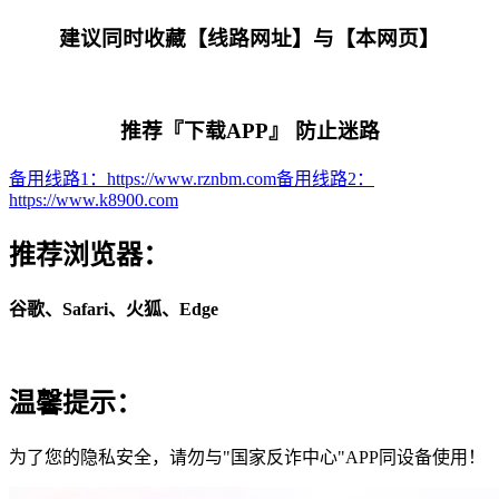
建议同时收藏【线路网址】与【本网页】
推荐『下载APP』 防止迷路
备用线路
1
：
https://www.rznbm.com
备用线路
2
：
https://www.k8900.com
推荐浏览器：
谷歌、Safari、火狐、Edge
温馨提示：
为了您的隐私安全，请勿与"国家反诈中心"APP同设备使用！