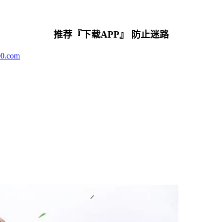
推荐『下载APP』 防止迷路
00.com