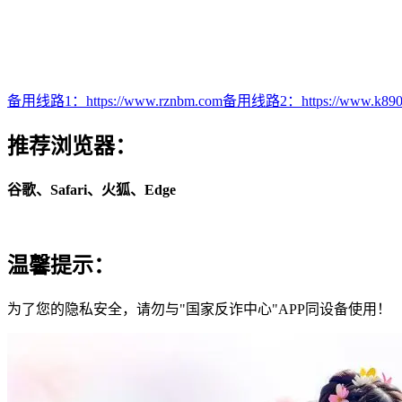
备用线路
1
：
https://www.rznbm.com
备用线路
2
：
https://www.k89
推荐浏览器：
谷歌、Safari、火狐、Edge
温馨提示：
为了您的隐私安全，请勿与"国家反诈中心"APP同设备使用！