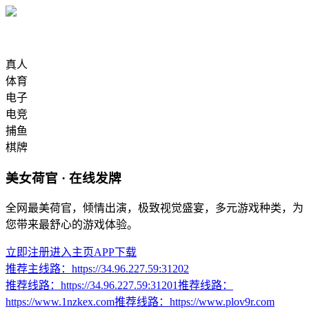
真人
体育
电子
电竞
捕鱼
棋牌
美女荷官 · 在线发牌
全网最美荷官，倾情出演，极致视觉盛宴，多元游戏种类，为
您带来最舒心的游戏体验。
立即注册
进入主页
APP下载
推荐主线路：
https://34.96.227.59:31202
推荐线路：
https://34.96.227.59:31201
推荐线路：
https://www.1nzkex.com
推荐线路：
https://www.plov9r.com