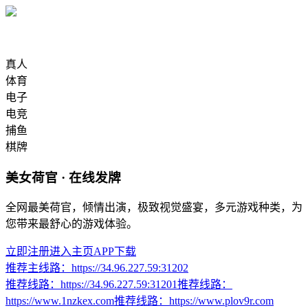
真人
体育
电子
电竞
捕鱼
棋牌
美女荷官 · 在线发牌
全网最美荷官，倾情出演，极致视觉盛宴，多元游戏种类，为
您带来最舒心的游戏体验。
立即注册
进入主页
APP下载
推荐主线路：
https://34.96.227.59:31202
推荐线路：
https://34.96.227.59:31201
推荐线路：
https://www.1nzkex.com
推荐线路：
https://www.plov9r.com