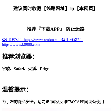
建议同时收藏【线路网址】与【本网页】
推荐『下载APP』 防止迷路
备用线路
1
：
https://www.rznbm.com
备用线路
2
：
https://www.k8900.com
推荐浏览器：
谷歌、Safari、火狐、Edge
温馨提示：
为了您的隐私安全，请勿与"国家反诈中心"APP同设备使用！