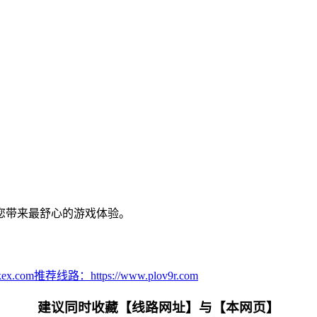
您带来最舒心的游戏体验。
kex.com
推荐线路：
https://www.plov9r.com
建议同时收藏【线路网址】与【本网页】