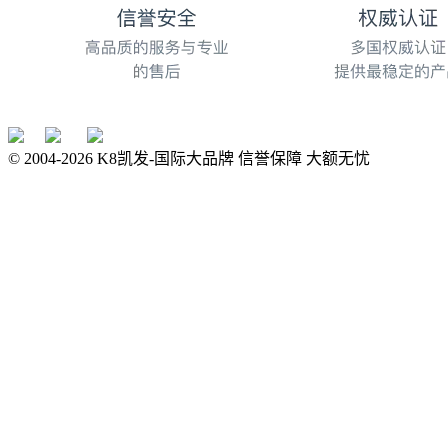
© 2004-
2026
K8凯发-国际大品牌 信誉保障 大额无忧