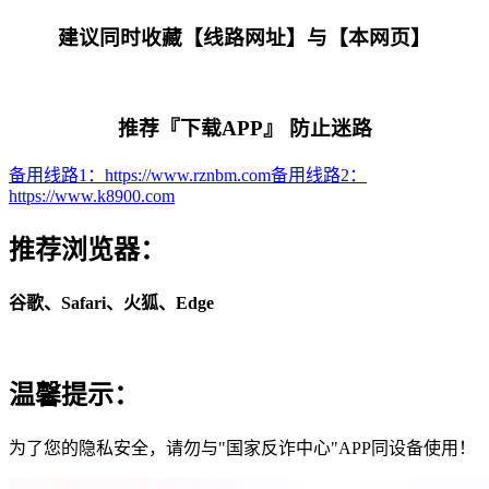
建议同时收藏【线路网址】与【本网页】
推荐『下载APP』 防止迷路
备用线路
1
：
https://www.rznbm.com
备用线路
2
：
https://www.k8900.com
推荐浏览器：
谷歌、Safari、火狐、Edge
温馨提示：
为了您的隐私安全，请勿与"国家反诈中心"APP同设备使用！