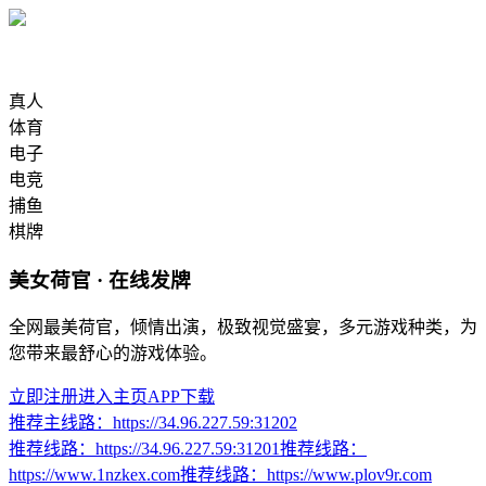
真人
体育
电子
电竞
捕鱼
棋牌
美女荷官 · 在线发牌
全网最美荷官，倾情出演，极致视觉盛宴，多元游戏种类，为
您带来最舒心的游戏体验。
立即注册
进入主页
APP下载
推荐主线路：
https://34.96.227.59:31202
推荐线路：
https://34.96.227.59:31201
推荐线路：
https://www.1nzkex.com
推荐线路：
https://www.plov9r.com