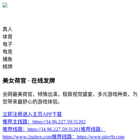
真人
体育
电子
电竞
捕鱼
棋牌
美女荷官 · 在线发牌
全网最美荷官，倾情出演，极致视觉盛宴，多元游戏种类，为
您带来最舒心的游戏体验。
立即注册
进入主页
APP下载
推荐主线路：
https://34.96.227.59:31202
推荐线路：
https://34.96.227.59:31201
推荐线路：
https://www.1nzkex.com
推荐线路：
https://www.plov9r.com