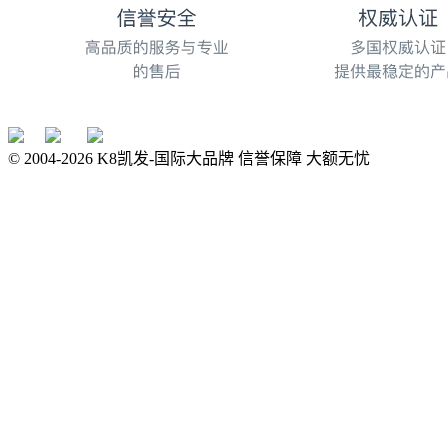
© 2004-
2026
K8凯发-国际大品牌 信誉保障 大额无忧