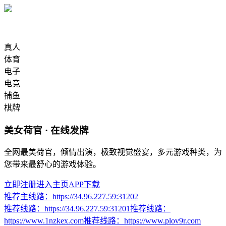
真人
体育
电子
电竞
捕鱼
棋牌
美女荷官 · 在线发牌
全网最美荷官，倾情出演，极致视觉盛宴，多元游戏种类，为
您带来最舒心的游戏体验。
立即注册
进入主页
APP下载
推荐主线路：
https://34.96.227.59:31202
推荐线路：
https://34.96.227.59:31201
推荐线路：
https://www.1nzkex.com
推荐线路：
https://www.plov9r.com