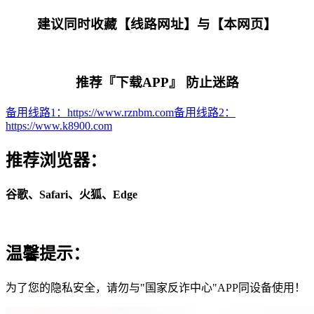
建议同时收藏【线路网址】与【本网页】
推荐『下载APP』 防止迷路
备用线路
1
：
https://www.rznbm.com
备用线路
2
：
https://www.k8900.com
推荐浏览器：
谷歌、Safari、火狐、Edge
温馨提示：
为了您的隐私安全，请勿与"国家反诈中心"APP同设备使用！