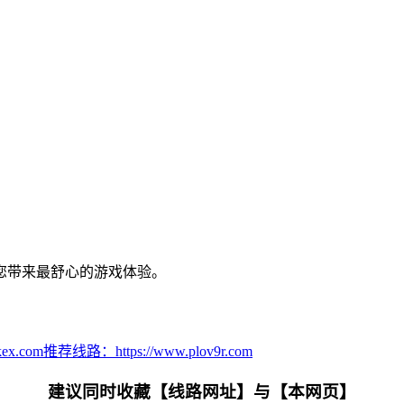
您带来最舒心的游戏体验。
kex.com
推荐线路：
https://www.plov9r.com
建议同时收藏【线路网址】与【本网页】